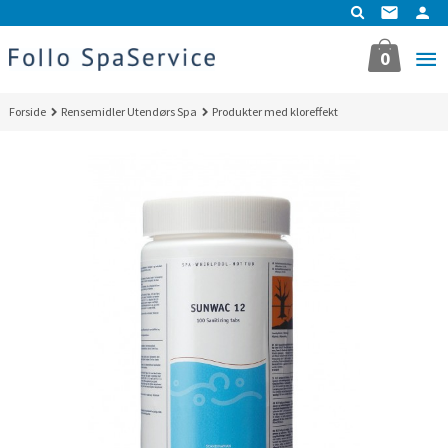
Gå
til
innholdet
0
Forside
Rensemidler Utendørs Spa
Produkter med kloreffekt