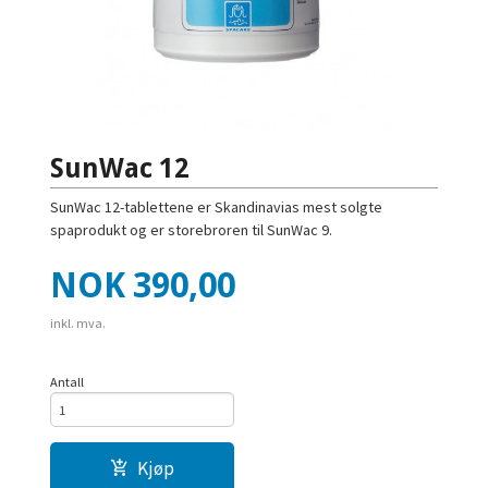
SunWac 12
SunWac 12-tablettene er Skandinavias mest solgte
spaprodukt og er storebroren til SunWac 9.
Pris
NOK
390,00
inkl. mva.
Antall
Kjøp