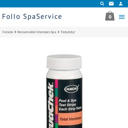
Gå
til
innholdet
0
Forside
Rensemidler Utendørs Spa
Testutstyr