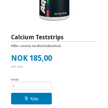
Calcium Teststrips
Måler vannets hardhet/kalkinnhold.
Pris
NOK
185,00
inkl. mva.
Antall
Kjøp